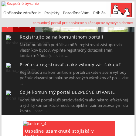
Preskočiť na primárny obsah
Preskočiť na sekundárny obsah
Občianske združenie
Projekty
Poradíme Vám
Prihlásenie
komunitný portál pre správcov a zástupcov bytových domov
1
2
3
Registrujte sa na komunitnom portáli
Na komunitnom portáli sa môžu registrovať zástupcovia
vlastníkov bytov. Vyplňte registračný dotazník (min.
kontaktné údaje), …
viac
→
Prečo sa registrovať a aké výhody vás čakajú?
Registráciou na komunitnom portáli získate viaceré výhody
Ako zlodejom zabrániť vstup do bytovky
Ako zlodejom zabrániť vstup do
počnúc zľavami pri nákupe vybraných výrobkov až po …
viac
→
bytovky
Čo je komunitný portál BEZPEČNÉ BÝVANIE
Komunitný portál slúži predovšetkým ako nástroj efektívnej
a rýchlej komunikácie medzi subjektmi zainteresovanými do
života …
viac
→
Úspešne uzamknuté stojiská v