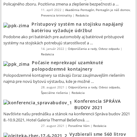
Policajného zboru. Pozitívna zmena a zlepšenie bezpečnosti a …
11. apríl 2022
|
Akadémia Pentagón
,
Pentagón je náš domov
,
Prevencia kriminality
|
Redakcia
Prístupový systém na stojisku napájaný
batériou vyžaduje údržbu!
Podobne ako pri batériách pre automobily aj batériové prístupové
systémy na stojiskách potrebujú starostlivosť a …
14. január 2022
|
Odporúčania a rady
,
Odvoz odpadu
|
Redakcia
Počasie neprekvapí uzamknuté
polopodzemné kontajnery
Polopodzemné kontajnery sa stávajú čoraz zaujímavejším riešením
najmä pre novú bytovú výstavbu, kde je možné …
28. august 2021
|
Odporúčania a rady
,
Odvoz odpadu
,
Špeciálne riešenia
|
Redakcia
Konferencia SPRÁVA
BUDOV 2021
Navštívte našu prednášku a stánok na konferencii Správa budov 2021
8.-10.9.2021, Hotel Galeria Thermal Bešeňová. …
27. august 2021
|
Poradíme Vám
|
Redakcia
Vyzbierali sme 560 litrov