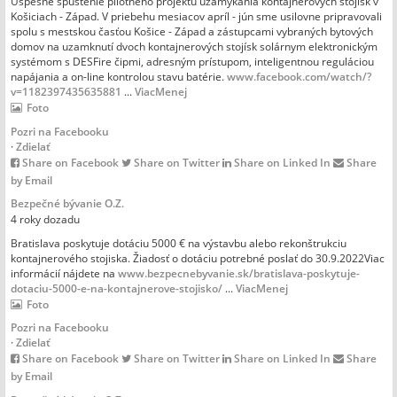
Úspešné spustenie pilotného projektu uzamykania kontajnerových stojísk v
Košiciach - Západ. V priebehu mesiacov apríl - jún sme usilovne pripravovali
spolu s mestskou časťou Košice - Západ a zástupcami vybraných bytových
domov na uzamknutí dvoch kontajnerových stojísk solárnym elektronickým
systémom s DESFire čipmi, adresným prístupom, inteligentnou reguláciou
napájania a on-line kontrolou stavu batérie.
www.facebook.com/watch/?
v=1182397435635881
...
Viac
Menej
Foto
Pozri na Facebooku
·
Zdielať
Share on Facebook
Share on Twitter
Share on Linked In
Share
by Email
Bezpečné bývanie O.Z.
4 roky dozadu
Bratislava poskytuje dotáciu 5000 € na výstavbu alebo rekonštrukciu
kontajnerového stojiska. Žiadosť o dotáciu potrebné poslať do 30.9.2022
Viac
informácií nájdete na
www.bezpecnebyvanie.sk/bratislava-poskytuje-
dotaciu-5000-e-na-kontajnerove-stojisko/
...
Viac
Menej
Foto
Pozri na Facebooku
·
Zdielať
Share on Facebook
Share on Twitter
Share on Linked In
Share
by Email