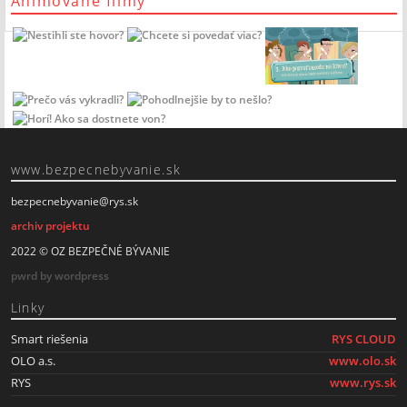
Animované filmy
www.bezpecnebyvanie.sk
bezpecnebyvanie@rys.sk
archiv projektu
2022 © OZ BEZPEČNÉ BÝVANIE
pwrd by wordpress
Linky
Smart riešenia
RYS CLOUD
OLO a.s.
www.olo.sk
RYS
www.rys.sk