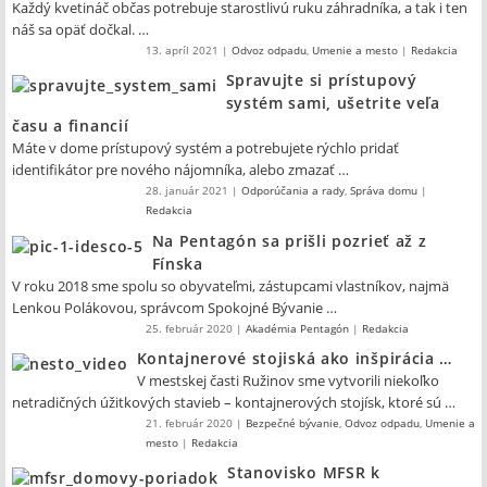
Každý kvetináč občas potrebuje starostlivú ruku záhradníka, a tak i ten
náš sa opäť dočkal. …
13. apríl 2021
|
Odvoz odpadu
,
Umenie a mesto
|
Redakcia
Spravujte si prístupový
systém sami, ušetrite veľa
času a financií
Máte v dome prístupový systém a potrebujete rýchlo pridať
identifikátor pre nového nájomníka, alebo zmazať …
28. január 2021
|
Odporúčania a rady
,
Správa domu
|
Redakcia
Na Pentagón sa prišli pozrieť až z
Fínska
V roku 2018 sme spolu so obyvateľmi, zástupcami vlastníkov, najmä
Lenkou Polákovou, správcom Spokojné Bývanie …
25. február 2020
|
Akadémia Pentagón
|
Redakcia
Kontajnerové stojiská ako inšpirácia …
V mestskej časti Ružinov sme vytvorili niekoľko
netradičných úžitkových stavieb – kontajnerových stojísk, ktoré sú …
21. február 2020
|
Bezpečné bývanie
,
Odvoz odpadu
,
Umenie a
mesto
|
Redakcia
Stanovisko MFSR k