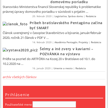
domovému poriadku
Stanovisko Ministerstva financií Slovenskej republiky k problematike
právnej úpravy domového poriadku v súvislosti s prijatím …
20. február 2020
|
Legislatíva
,
Správa domu
|
Redakcia
Príbeh bratislavského Pentagónu začína
byť SMART
Článok uverejnený v časopise Stavebníctvo a bývanie, január/február
2020, ročník 21 článok v PDF V …
14. február 2020
|
Akadémia Pentagón
,
Projekty
|
Redakcia
Šelmy a iné zvery v kaviarni –
POZVÁNKA na výstavu
Príďte sa pozrieť do ARTFÓRA na Kozej 20 v Bratislave od 10.1. do
10.2.2020 na …
16. január 2020
|
Umenie a mesto
|
Redakcia
archív všetkých článkov
Prihlásenie
Používateľské meno