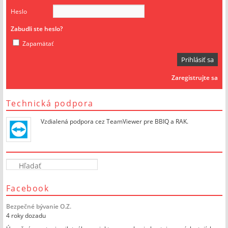
Heslo
Zabudli ste heslo?
Zapamätať
Zaregistrujte sa
Technická podpora
Vzdialená podpora cez TeamViewer pre BBIQ a RAK.
Facebook
Bezpečné bývanie O.Z.
4 roky dozadu