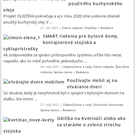
použitého kuchynského
oleja
Projekt OLEJTÉKA pokračuje a aj v roku 2020 sme usilovne zbierali
použitý kuchynský olej. V …
21. jún 2021
|
Odvoz odpadu
,
Olejtéka
|
Redakcia
SMART riešenia pre bytové domy,
kontajnerové stojiská a
cykloprístrešky
Ak zodpovedáte za správu prístupového systému určite Vás neraz
napadlo, ako to robiť pohodlne, jednoducho …
28. máj 2021
|
Odporúčania a rady
,
Odvoz odpadu
,
Špeciálne
riešenia
,
Správa domu
|
Redakcia
Používajte mobil aj na
otváranie dverí
Sú situácie, kedy je nevyhnutné byť v spojení s bytovým domom na
diaľku. Ste mimo …
27. máj 2021
|
Odporúčania a rady
,
Otváranie záchranke
,
Správa domu
|
Redakcia
Údržba na Kvetináči alebo ako
sa staráme o zelenú strechu
stojiska