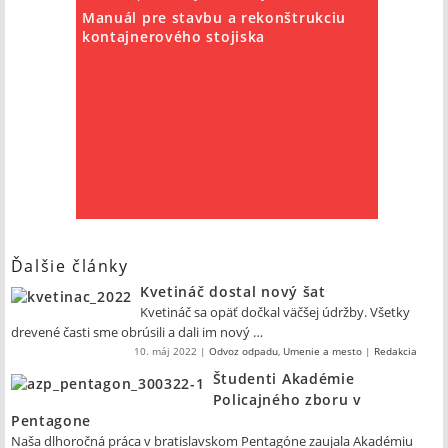
Manuál pre stavbu a rekonštrukciu
kontajnerového stojiska
Ďalšie články
Kvetináč dostal nový šat
Kvetináč sa opäť dočkal väčšej údržby. Všetky
drevené časti sme obrúsili a dali im nový …
10. máj 2022
|
Odvoz odpadu
,
Umenie a mesto
|
Redakcia
Študenti Akadémie
Policajného zboru v
Pentagone
Naša dlhoročná práca v bratislavskom Pentagóne zaujala Akadémiu