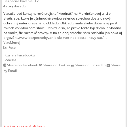
Bezpečné bývanie O.Z.
4 roky dozadu
Viacúčelové kontajnerové stojisko “Kvetináč” na Martinčekovej ulici v
Bratislave, ktoré je výnimočné svojou zelenou strechou dostalo nový
ochranný náter dreveného obkladu. Obklad z malajského duba je aj po 9
rokoch vo výbornom stave. Potvrdilo sa, že práve tento typ dreva je vhodný
na vonkajšie mestské stavby. A na zelenej streche nám rozkvitla jablonka aj
orgován...
www.bezpecnebyvanie.sk/kvetinac-dostal-novy-sat/
...
Viac
Menej
Foto
Pozri na Facebooku
·
Zdielať
Share on Facebook
Share on Twitter
Share on Linked In
Share
by Email