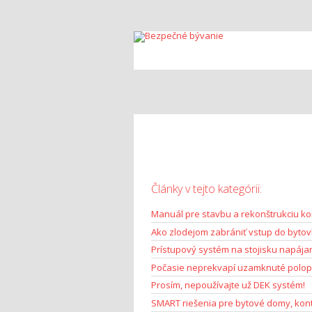
technická sekci
Články v tejto kategórii:
Manuál pre stavbu a rekonštrukciu ko
Ako zlodejom zabrániť vstup do byto
Prístupový systém na stojisku napája
Počasie neprekvapí uzamknuté polo
Prosím, nepoužívajte už DEK systém!
SMART riešenia pre bytové domy, konta