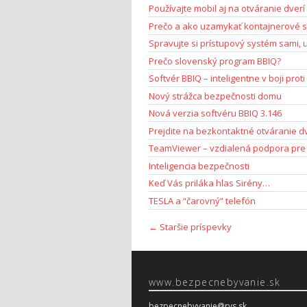
Používajte mobil aj na otváranie dverí
Prečo a ako uzamykať kontajnerové s
Spravujte si prístupový systém sami, uš
Prečo slovenský program BBIQ?
Softvér BBIQ – inteligentne v boji pro
Nový strážca bezpečnosti domu
Nová verzia softvéru BBIQ 3.146
Prejdite na bezkontaktné otváranie dv
TeamViewer – vzdialená podpora pre
Inteligencia bezpečnosti
Keď Vás priláka hlas Sirény…
TESLA a “čarovný” telefón
←
Staršie príspevky
www.bezpecnebyvanie.sk
bezpecnebyvanie@rys.sk