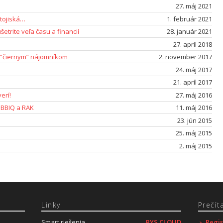
27. máj 2021
tojiská…
1. február 2021
etrite veľa času a financií
28. január 2021
27. apríl 2018
ti “čiernym” nájomníkom
2. november 2017
24. máj 2017
21. apríl 2017
erí!
27. máj 2016
 BBIQ a RAK
11. máj 2016
23. jún 2015
25. máj 2015
2. máj 2015
Linky
Prečíta
Smart riešenia
RYS CLOUD
Regis