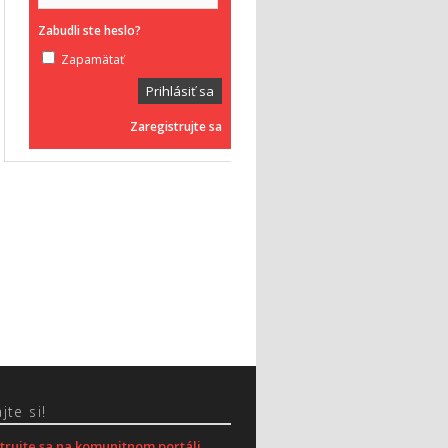
Zabudli ste heslo?
Zapamätať
Zaregistrujte sa
jte si!
trujte sa na komunitnom portáli