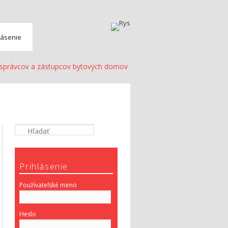
lásenie
 správcov a zástupcov bytových domov
Prihlásenie
Používateľské meno
Heslo