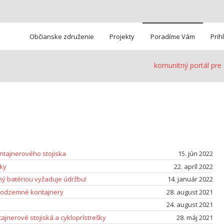
Preskočiť na primárny obsah
Preskočiť na sekundárny obsah
Občianske združenie
Projekty
Poradíme Vám
Prih
komunitný portál pre
a
ntajnerového stojiska
15. jún 2022
vky
22. apríl 2022
ný batériou vyžaduje údržbu!
14. január 2022
podzemné kontajnery
28. august 2021
24. august 2021
jnerové stojiská a cykloprístrešky
28. máj 2021