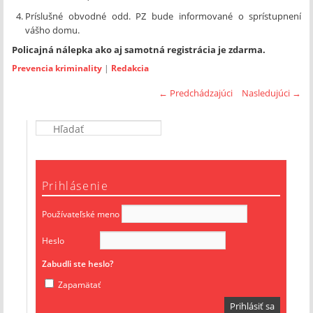
Príslušné obvodné odd. PZ bude informované o sprístupnení
vášho domu.
Policajná nálepka ako aj samotná registrácia je zdarma.
Prevencia kriminality
|
Redakcia
←
Predchádzajúci
Nasledujúci
→
Prihlásenie
Používateľské meno
Heslo
Zabudli ste heslo?
Zapamätať