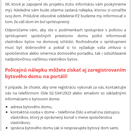
SR, ktoré je zapojené do projektu (túto informáciu vám poskytneme
my). Následne vám bude zdarma zaslaná nálepka, ktorou si označíte
svoj dom. Príslušné obvodné oddelenie PZ budeme my informovať o
tom, že váš dom im bol sprístupnený.
Odporúčame vám, aby ste o podmienkach spolupráce s políciou a
sprístupnení spoločných priestorov domu polícii informovali
vlastníkov bytov na domovej schôdzi. Rozhodnutie o sprístupnení
musí byť dobrovoľné a pokiaľ si to vyžaduje vaša zmluva o
spoločenstve alebo smernica domového poriadku, tak i odsúhlasené
nadpolovičnou väčšinou vlastníkov bytov.
Policajnú nálepku môžete získať aj zaregistrovaním
bytového domu na portáli!
V prípade, že chcete, aby sme registráciu vykonali za vás, kontaktujte
nás na telefónnom čísle 02-53412923 alebo emailom so základnými
informáciami o bytovom dome:
adresa bytového domu,
kontaktná osoba v dome – telefónne číslo a email (na zástupcu
vlastníkov, ktorý je oprávnený konať v mene spoločenstva
vlastníkov),
správca bytového domu (ak si nespravujete bytový dom sami,