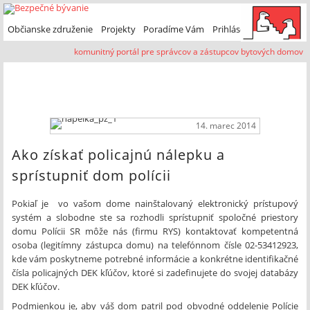
Preskočiť na primárny obsah
Preskočiť na sekundárny obsah
Občianske združenie
Projekty
Poradíme Vám
Prihlásenie
komunitný portál pre správcov a zástupcov bytových domov
prevencia kriminality
14. marec 2014
Ako získať policajnú nálepku a
sprístupniť dom polícii
Pokiaľ je vo vašom dome nainštalovaný elektronický prístupový
systém a slobodne ste sa rozhodli sprístupniť spoločné priestory
domu Polícii SR môže nás (firmu RYS) kontaktovať kompetentná
osoba (legitímny zástupca domu) na telefónnom čísle 02-53412923,
kde vám poskytneme potrebné informácie a konkrétne identifikačné
čísla policajných DEK kľúčov, ktoré si zadefinujete do svojej databázy
DEK kľúčov.
Podmienkou je, aby váš dom patril pod obvodné oddelenie Polície