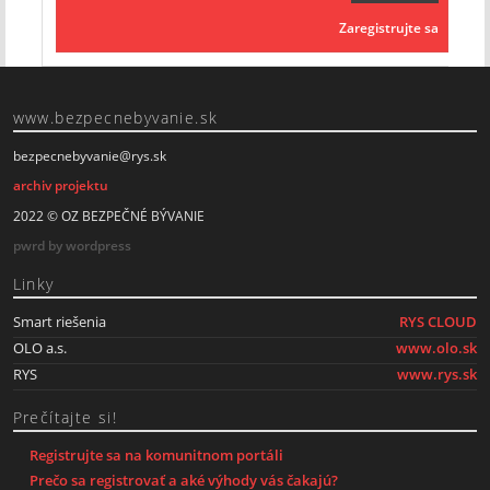
Zaregistrujte sa
www.bezpecnebyvanie.sk
bezpecnebyvanie@rys.sk
archiv projektu
2022 © OZ BEZPEČNÉ BÝVANIE
pwrd by wordpress
Linky
Smart riešenia
RYS CLOUD
OLO a.s.
www.olo.sk
RYS
www.rys.sk
Prečítajte si!
Registrujte sa na komunitnom portáli
Prečo sa registrovať a aké výhody vás čakajú?