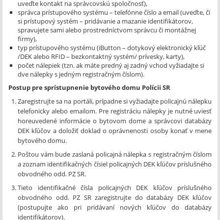
uveďte kontakt na správcovskú spoločnosť),
správca prístupového systému – telefónne číslo a email (uveďte, či
si prístupový systém – pridávanie a mazanie identifikátorov,
spravujete sami alebo prostredníctvom správcu či montážnej
firmy),
typ prístupového systému (iButton – dotykový elektronický kľúč
/DEK alebo RFID – bezkontaktný systém/ prívesky, karty),
počet nálepiek (tzn. ak máte predný aj zadný vchod vyžiadajte si
dve nálepky s jedným registračným číslom).
Postup pre sprístupnenie bytového domu Polícii SR
Zaregistrujte sa na portáli, prípadne si vyžiadajte policajnú nálepku
telefonicky alebo emailom. Pre registráciu nálepky je nutné uviesť
horeuvedené informácie o bytovom dome a správcovi databázy
DEK kľúčov a doložiť doklad o oprávnenosti osoby konať v mene
bytového domu.
Poštou vám bude zaslaná policajná nálepka s registračným číslom
a zoznam identifikačných čísiel policajných DEK kľúčov príslušného
obvodného odd. PZ SR.
Tieto identifikačné čísla policajných DEK kľúčov príslušného
obvodného odd. PZ SR zaregistrujte do databázy DEK kľúčov
(postupujte ako pri pridávaní nových kľúčov do databázy
identifikátorov).