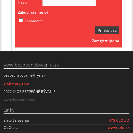
Heslo
Zabudli ste heslo?
Zapamätať
Zaregistrujte sa
www.bezpecnebyvanie.sk
bezpecnebyvanie@rys.sk
archiv projektu
2022 © OZ BEZPEČNÉ BÝVANIE
pwrd by wordpress
Linky
Smart riešenia
RYS CLOUD
OLO a.s.
www.olo.sk