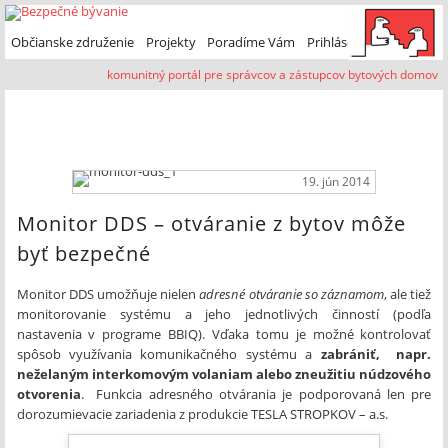
Preskočiť na primárny obsah
Preskočiť na sekundárny obsah
Občianske združenie
Projekty
Poradíme Vám
Prihlásenie
komunitný portál pre správcov a zástupcov bytových domov
špeciálne riešenia
19. jún 2014
Monitor DDS – otváranie z bytov môže
byť bezpečné
Monitor DDS umožňuje nielen
adresné otváranie so záznamom
, ale tiež
monitorovanie systému a jeho jednotlivých činností (podľa
nastavenia v programe BBIQ). Vďaka tomu je možné kontrolovať
spôsob využívania komunikačného systému a
zabrániť, napr.
neželaným interkomovým volaniam alebo zneužitiu núdzového
otvorenia
. Funkcia adresného otvárania je podporovaná len pre
dorozumievacie zariadenia z produkcie TESLA STROPKOV – a.s.